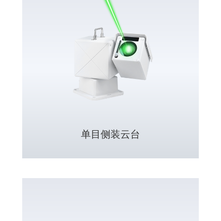
单目侧装云台