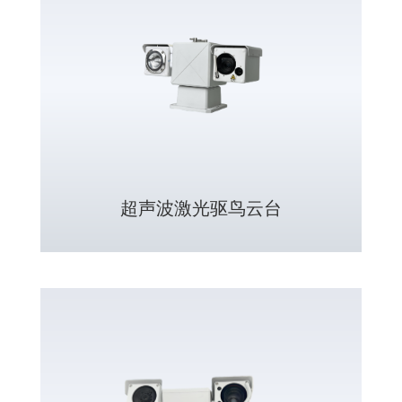
超声波激光驱鸟云台