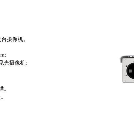
云台摄像机。
m;
可见光摄像机;
描。
大。