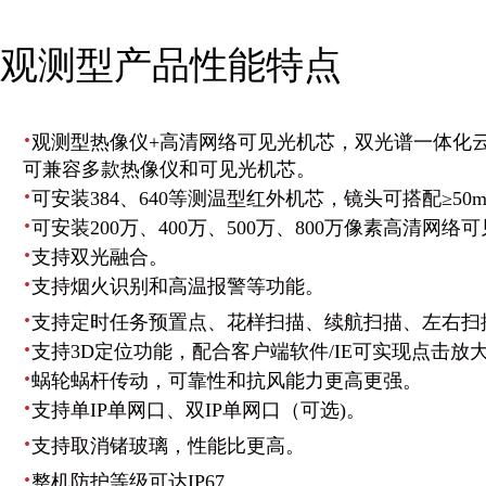
观测型产品性能特点
·
观测型热像仪+高清网络可见光机芯，双光谱一体化
可兼容多款热像仪和可见光机芯。
·
可安装
384、640等测温型红外机芯，镜头可搭配≥50m
·
可安装200万、400万、500万、800万像素高清网络
·
支持双光融合。
·
支持烟火识别和高温报警等功能。
·
支持定时任务预置点、花样扫描、续航扫描、左右扫
·
支持3D定位功能，配合客户端软件/IE可实现点击放
·
蜗轮蜗杆传动，可靠性和抗风能力更高更强。
·
支持单IP单网口、双IP单网口（可选)。
·
支持取消锗玻璃，性能比更高。
·
整机防护等级可达IP67。