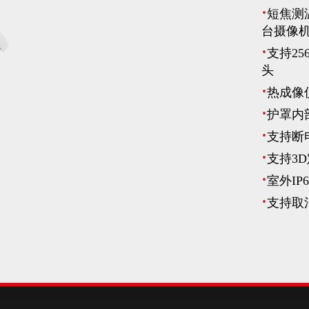
·
短焦测
台摄像
·
支持25
头
·
热成像
·
护罩内
·
支持断
·
支持3
·
室外I
·
支持取