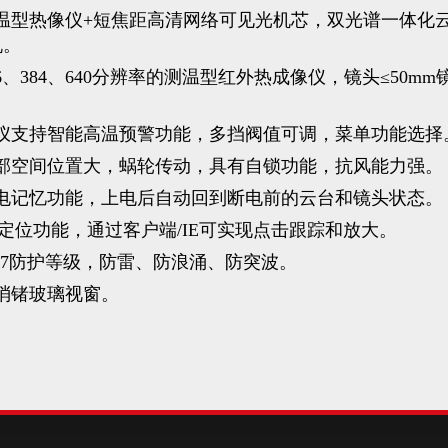
温型热像仪+短焦距高清网络可见光机芯，双光谱一体化
机。
6、384、640分辨率的测温型红外热成像仪，镜头≤50mm
仪支持智能高温预警功能，多挡阀值可调，菜单功能选择
部空间位置大，蜗轮传动，具有自锁功能，抗风能力强。
电记忆功能，上电后自动回到断电前的云台和镜头状态。
D定位功能，通过客户端/IE可实现点击跟踪和放大。
P67防护等级，防雷、防浪涌、防突波。
消锗玻璃视窗。